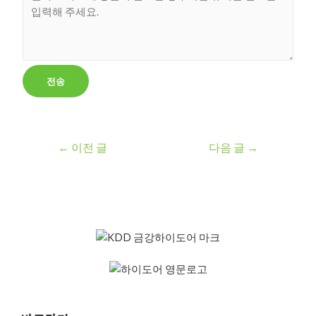
전송
←
이전 글
다음 글
→